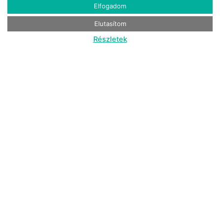
Elfogadom
Elutasítom
Részletek
Észak-Magyarország
EGYEDI SZÁLLÁSAINK