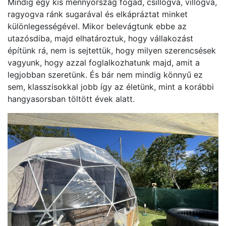
Mindig egy kis mennyország fogad, csillogva, villogva,
ragyogva ránk sugarával és elkápráztat minket
különlegességével. Mikor belevágtunk ebbe az
utazósdiba, majd elhatároztuk, hogy vállakozást
építünk rá, nem is sejtettük, hogy milyen szerencsések
vagyunk, hogy azzal foglalkozhatunk majd, amit a
legjobban szeretünk. És bár nem mindig könnyű ez
sem, klasszisokkal jobb így az életünk, mint a korábbi
hangyasorsban töltött évek alatt.