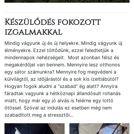
Készülődés fokozott
izgalmakkal
Mindig vágyunk új és új helyekre. Mindig vágyunk új
élményekre. Ezzel töltődünk, ezzel feledtetjük a
mindennapok nehézségeit. Most azonban félsz és
megakérdőjel van bennem. Mennyire lesz otthonos
egy sátor számunkra? Mennyire fog megvédeni a
külvilágtól, az időjárástól és a sok kis ízeltlábútól?
Hogyan fogok aludni a “szabad” ég alatt? Annyira
fáradtak vagyunk a hétköznapi állandósult rohanás
miatt, hogy már egy jó alvás is felérne egy lottó
ötössel. Szóval az indulás ez esetben még nem
szabadított meg a stressztől…