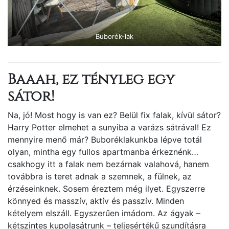
Buborék-lak
Baaah, ez tényleg egy
sátor!
Na, jó! Most hogy is van ez? Belül fix falak, kívül sátor?
Harry Potter elmehet a sunyiba a varázs sátrával! Ez
mennyire menő már? Buboréklakunkba lépve totál
olyan, mintha egy fullos apartmanba érkeznénk…
csakhogy itt a falak nem bezárnak valahová, hanem
továbbra is teret adnak a szemnek, a fülnek, az
érzéseinknek. Sosem éreztem még ilyet. Egyszerre
könnyed és masszív, aktív és passzív. Minden
kételyem elszáll. Egyszerűen imádom. Az ágyak –
kétszintes kupolasátrunk – teljesértékű szundításra