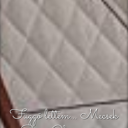
Függő lettem… Mecsek