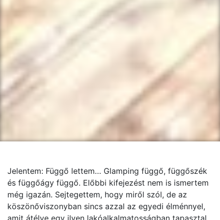
Jelentem: Függő lettem… Glamping függő, függőszék
és függőágy függő. Előbbi kifejezést nem is ismertem
még igazán. Sejtegettem, hogy miről szól, de az
köszönőviszonyban sincs azzal az egyedi élménnyel,
amit átélve egy ilyen lakóalkalmatosságban tapasztal