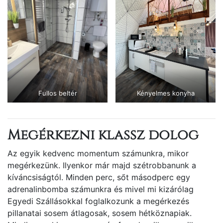
Fullos beltér
Kényelmes konyha
Megérkezni klassz dolog
Az egyik kedvenc momentum számunkra, mikor
megérkezünk. Ilyenkor már majd szétrobbanunk a
kíváncsiságtól. Minden perc, sőt másodperc egy
adrenalinbomba számunkra és mivel mi kizárólag
Egyedi Szállásokkal foglalkozunk a megérkezés
pillanatai sosem átlagosak, sosem hétköznapiak.