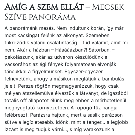
Amíg a szem ellát
– Mecsek
Szíve panoráma
A panorámánk mesés. Nem indultunk korán, így már
most kacsingat felénk az alkonyat. Szemében
tükröződik valami csalafintaság… tud valamit, amit mi
nem. Akár a házban – Hááááázban?! Sátorban! –
pakolászunk, akár az udvaron készülődünk a
vacsorához az égi fények folyamatosan elvonják
táncukkal a figyelmünket. Egyszer-egyszer
felnevetünk, ahogy a másikon meglátjuk a bambulás
jeleit. Persze rögtön megmagyarázzuk, hogy csak
mélyen átszellemülve élveztük a látványt, de igazából
totális off állapotot élünk meg ebben a mérhetetlenül
megnyugtató környezetben. A ropogó tűz hangja
felébreszt. Parázsra hajtunk, mert a saslik parázson
sütve a legízletesebb. Időnk, mint a tenger… a legjobb
izzást is meg tudjuk várni…, s míg várakozunk a