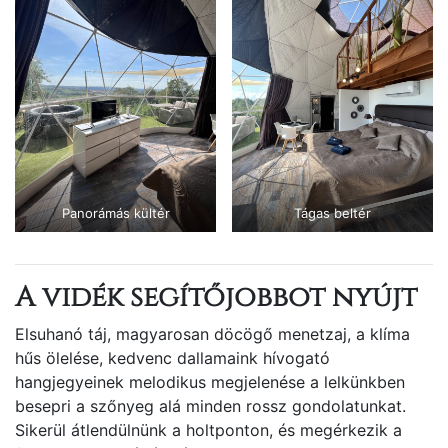
Panorámás kültér
Tágas beltér
A vidék segítőjobbot nyújt
Elsuhanó táj, magyarosan döcögő menetzaj, a klíma
hűs ölelése, kedvenc dallamaink hívogató
hangjegyeinek melodikus megjelenése a lelkünkben
besepri a szőnyeg alá minden rossz gondolatunkat.
Sikerül átlendülnünk a holtponton, és megérkezik a