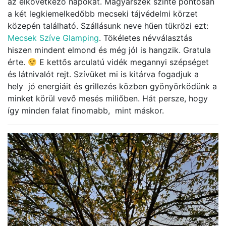
az elkövetkező napokat. Magyarszék szinte pontosan
a két legkiemelkedőbb mecseki tájvédelmi körzet
közepén található. Szállásunk neve hűen tükrözi ezt:
Mecsek Szíve Glamping
. Tökéletes névválasztás
hiszen mindent elmond és még jól is hangzik. Gratula
érte.
E kettős arculatú vidék megannyi szépséget
és látnivalót rejt. Szívüket mi is kitárva fogadjuk a
hely jó energiáit és grillezés közben gyönyörködünk a
minket körül vevő mesés miliőben. Hát persze, hogy
így minden falat finomabb, mint máskor.