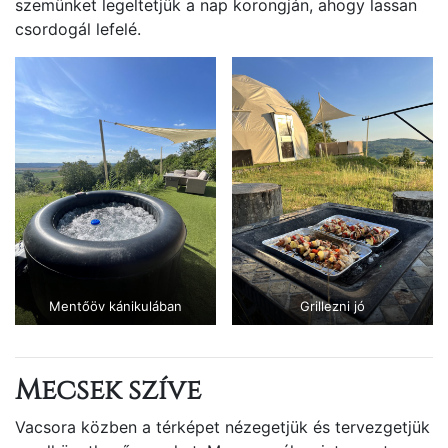
szemünket legeltetjük a nap korongján, ahogy lassan
csordogál lefelé.
Mentőöv kánikulában
Grillezni jó
Mecsek szíve
Vacsora közben a térképet nézegetjük és tervezgetjük