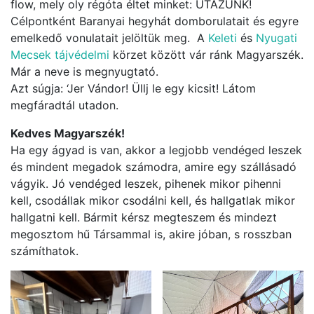
flow, mely oly régóta éltet minket: UTAZUNK!
Célpontként Baranyai hegyhát domborulatait és egyre
emelkedő vonulatait jelöltük meg. A
Keleti
és
Nyugati
Mecsek tájvédelmi
körzet között vár ránk Magyarszék.
Már a neve is megnyugtató.
Azt súgja: ‘Jer Vándor! Üllj le egy kicsit! Látom
megfáradtál utadon.
Kedves Magyarszék!
Ha egy ágyad is van, akkor a legjobb vendéged leszek
és mindent megadok számodra, amire egy szállásadó
vágyik. Jó vendéged leszek, pihenek mikor pihenni
kell, csodállak mikor csodálni kell, és hallgatlak mikor
hallgatni kell. Bármit kérsz megteszem és mindezt
megosztom hű Társammal is, akire jóban, s rosszban
számíthatok.