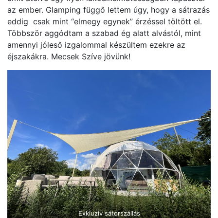
az ember. Glamping függő lettem úgy, hogy a sátrazás
eddig csak mint “elmegy egynek” érzéssel töltött el.
Többször aggódtam a szabad ég alatt alvástól, mint
amennyi jóleső izgalommal készültem ezekre az
éjszakákra. Mecsek Szíve jövünk!
Exkluzív sátorszállás