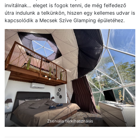
invitálnak… eleget is fogok tenni, de még felfedező
útra indulunk a telkünkön, hiszen egy kellemes udvar is
kapcsolódik a Mecsek Szíve Glamping épületéhez.
Zseniális térkihasználás