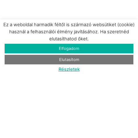
Ez a weboldal harmadik féltől is származó websütiket (cookie)
használ a felhasználói élmény javításához. Ha szeretnéd
Csákberény
elutasíthatod őket.
69.000 Ft/ cottage/ éj-től
Elfogadom
Elutasítom
Részletek
Catherine’s Cottages
Cottage