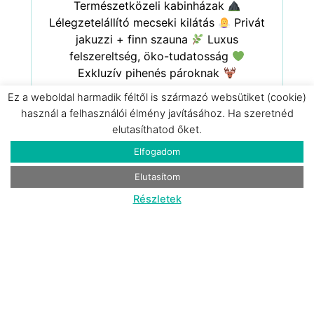
Természetközeli kabinházak
Lélegzetelállító mecseki kilátás
Privát
jakuzzi + finn szauna
Luxus
felszereltség, öko-tudatosság
Exkluzív pihenés pároknak
Ez a weboldal harmadik féltől is származó websütiket (cookie)
használ a felhasználói élmény javításához. Ha szeretnéd
RÉSZLETEK
elutasíthatod őket.
Elfogadom
Elutasítom
Részletek
Magyarszék
45.000 Ft/ glamping/ éj-től