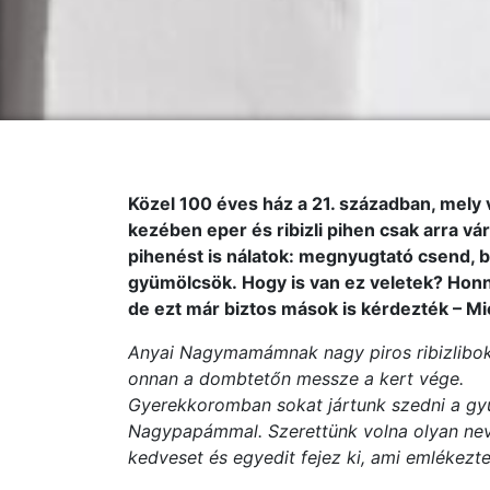
Közel 100 éves ház a 21. században, mely v
kezében eper és ribizli pihen csak arra v
pihenést is nálatok: megnyugtató csend, biz
gyümölcsök. Hogy is van ez veletek? Honna
de ezt már biztos mások is kérdezték – Mié
Anyai Nagymamámnak nagy piros ribizlibokra
onnan a dombtetőn messze a kert vége.
Gyerekkoromban sokat jártunk szedni a g
Nagypapámmal. Szerettünk volna olyan neve
kedveset és egyedit fejez ki, ami emlékezt