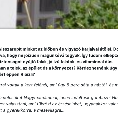
isszarepít minket az időben és vigyázó karjaival átölel. D
árva, hogy mi jóízűen magunkévá tegyük. Így tudom elképze
tonságot nyújtó falak, jó ízű falatok, és vitaminnal dús
n a telek, az épület és a környezet? Kérdezhetnénk úgy 
rt éppen Ribizli?
i voltak a kert felénél, ami úgy 5 perc séta a háztól, és 
yümölcsöket Nagymamámmal, innen indultunk gombázni Hut
t választani, ami tükrözi az érzéseinket, ugyanakkor vala
et a gyerekkorra, a mesevilágra…