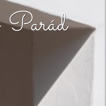
– Parád