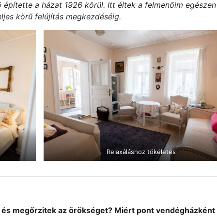
pítette a házat 1926 körül. Itt éltek a felmenőim egészen
eljes körű felújítás megkezdéséig.
Relaxáláshoz tökéletes
 és megőrzitek az örökséget? Miért pont vendégházként