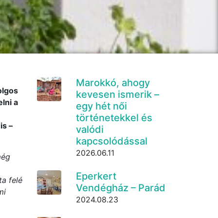
Marokkó, ahogy
olgos
kevesen ismerik –
lni a
egy hét női
történetekkel és
is –
valódi
kapcsolódással
2026.06.11
még
Eperkert
a felé
Vendégház – Parád
mi
2024.08.23