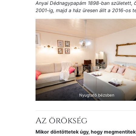
Anyai Dédnagypapám 1898-ban született, ő é
2001-ig, majd a ház üresen állt a 2016-os t
Nyugtató bézsben
Az örökség
Mikor döntöttetek úgy, hogy megmentitek