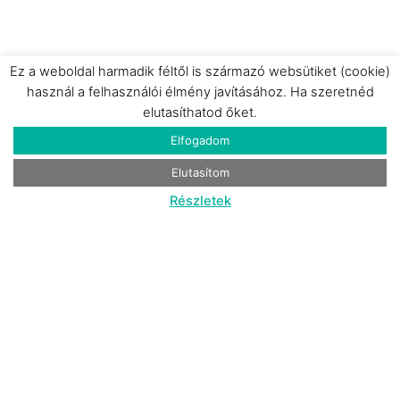
Ez a weboldal harmadik féltől is származó websütiket (cookie)
használ a felhasználói élmény javításához. Ha szeretnéd
Szeged
elutasíthatod őket.
13.000 Ft/fő/éj-től
Elfogadom
Elutasítom
Részletek
Hotel Gerardus
Szálloda