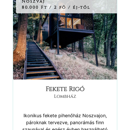
Noszvaj
80.000 Ft / 2 fő / éj-től
Fekete Rigó
Lombház
Ikonikus fekete pihenőház Noszvajon,
pároknak tervezve, panorámás finn
szaunával és egész évben használható