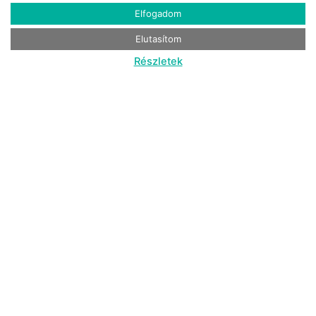
Elfogadom
Elutasítom
Részletek
Sárga Rigó
Lombház
Világos, kétszintes pihenőház Noszvajon,
panorámás finn szaunával és egész
évben fűtött akácdézsával – fény,
természet és nyugalom egy helyen.
RÉSZLETEK