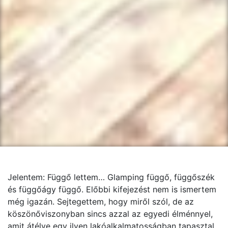
Jelentem: Függő lettem… Glamping függő, függőszék
és függőágy függő. Előbbi kifejezést nem is ismertem
még igazán. Sejtegettem, hogy miről szól, de az
köszönőviszonyban sincs azzal az egyedi élménnyel,
amit átélve egy ilyen lakóalkalmatosságban tapasztal