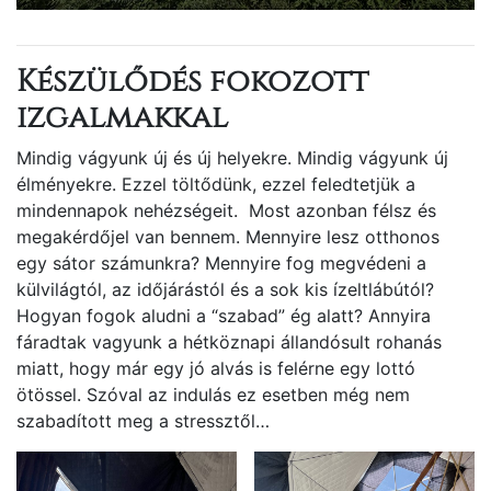
Készülődés fokozott
izgalmakkal
Mindig vágyunk új és új helyekre. Mindig vágyunk új
élményekre. Ezzel töltődünk, ezzel feledtetjük a
mindennapok nehézségeit. Most azonban félsz és
megakérdőjel van bennem. Mennyire lesz otthonos
egy sátor számunkra? Mennyire fog megvédeni a
külvilágtól, az időjárástól és a sok kis ízeltlábútól?
Hogyan fogok aludni a “szabad” ég alatt? Annyira
fáradtak vagyunk a hétköznapi állandósult rohanás
miatt, hogy már egy jó alvás is felérne egy lottó
ötössel. Szóval az indulás ez esetben még nem
szabadított meg a stressztől…