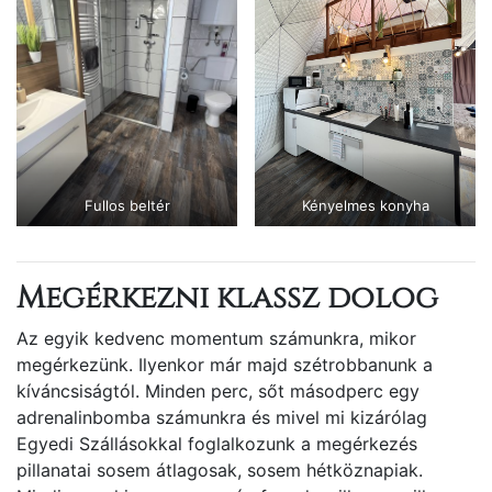
Fullos beltér
Kényelmes konyha
Megérkezni klassz dolog
Az egyik kedvenc momentum számunkra, mikor
megérkezünk. Ilyenkor már majd szétrobbanunk a
kíváncsiságtól. Minden perc, sőt másodperc egy
adrenalinbomba számunkra és mivel mi kizárólag
Egyedi Szállásokkal foglalkozunk a megérkezés
pillanatai sosem átlagosak, sosem hétköznapiak.