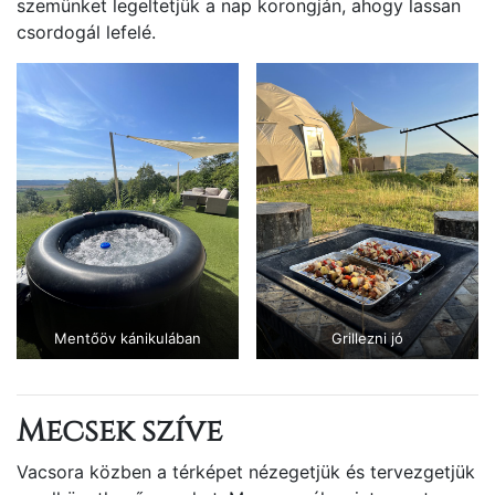
szemünket legeltetjük a nap korongján, ahogy lassan
csordogál lefelé.
Mentőöv kánikulában
Grillezni jó
Mecsek szíve
Vacsora közben a térképet nézegetjük és tervezgetjük