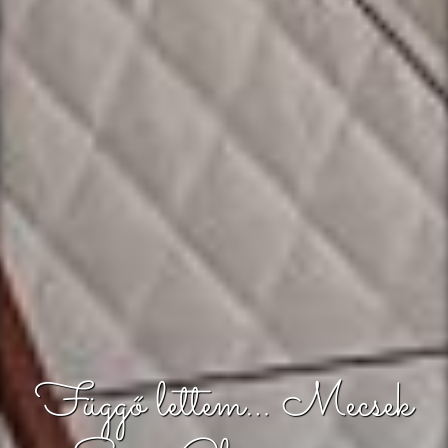
Függő lettem… Mecsek