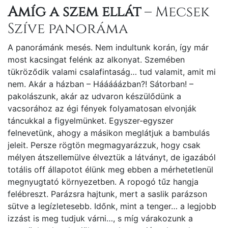
Amíg a szem ellát
– Mecsek
Szíve panoráma
A panorámánk mesés. Nem indultunk korán, így már
most kacsingat felénk az alkonyat. Szemében
tükröződik valami csalafintaság… tud valamit, amit mi
nem. Akár a házban – Hááááázban?! Sátorban! –
pakolászunk, akár az udvaron készülődünk a
vacsorához az égi fények folyamatosan elvonják
táncukkal a figyelmünket. Egyszer-egyszer
felnevetünk, ahogy a másikon meglátjuk a bambulás
jeleit. Persze rögtön megmagyarázzuk, hogy csak
mélyen átszellemülve élveztük a látványt, de igazából
totális off állapotot élünk meg ebben a mérhetetlenül
megnyugtató környezetben. A ropogó tűz hangja
felébreszt. Parázsra hajtunk, mert a saslik parázson
sütve a legízletesebb. Időnk, mint a tenger… a legjobb
izzást is meg tudjuk várni…, s míg várakozunk a