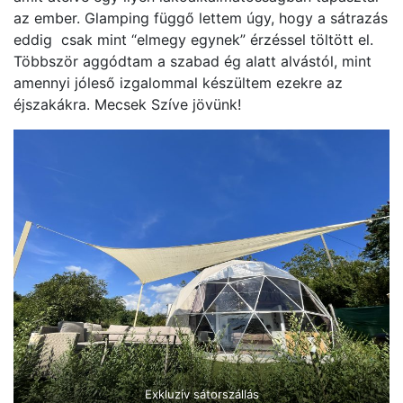
az ember. Glamping függő lettem úgy, hogy a sátrazás
eddig csak mint “elmegy egynek” érzéssel töltött el.
Többször aggódtam a szabad ég alatt alvástól, mint
amennyi jóleső izgalommal készültem ezekre az
éjszakákra. Mecsek Szíve jövünk!
Exkluzív sátorszállás