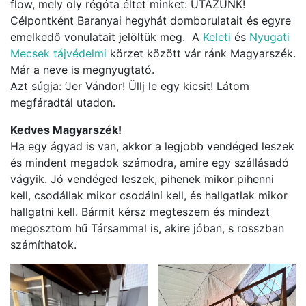
flow, mely oly régóta éltet minket: UTAZUNK!
Célpontként Baranyai hegyhát domborulatait és egyre
emelkedő vonulatait jelöltük meg. A
Keleti
és
Nyugati
Mecsek tájvédelmi
körzet között vár ránk Magyarszék.
Már a neve is megnyugtató.
Azt súgja: ‘Jer Vándor! Üllj le egy kicsit! Látom
megfáradtál utadon.
Kedves Magyarszék!
Ha egy ágyad is van, akkor a legjobb vendéged leszek
és mindent megadok számodra, amire egy szállásadó
vágyik. Jó vendéged leszek, pihenek mikor pihenni
kell, csodállak mikor csodálni kell, és hallgatlak mikor
hallgatni kell. Bármit kérsz megteszem és mindezt
megosztom hű Társammal is, akire jóban, s rosszban
számíthatok.