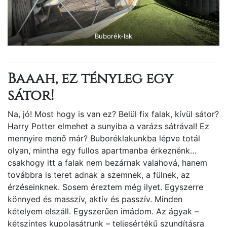
Buborék-lak
Baaah, ez tényleg egy
sátor!
Na, jó! Most hogy is van ez? Belül fix falak, kívül sátor?
Harry Potter elmehet a sunyiba a varázs sátrával! Ez
mennyire menő már? Buboréklakunkba lépve totál
olyan, mintha egy fullos apartmanba érkeznénk…
csakhogy itt a falak nem bezárnak valahová, hanem
továbbra is teret adnak a szemnek, a fülnek, az
érzéseinknek. Sosem éreztem még ilyet. Egyszerre
könnyed és masszív, aktív és passzív. Minden
kételyem elszáll. Egyszerűen imádom. Az ágyak –
kétszintes kupolasátrunk – teljesértékű szundításra