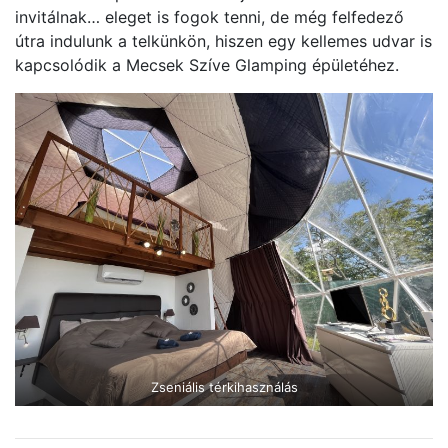
invitálnak… eleget is fogok tenni, de még felfedező
útra indulunk a telkünkön, hiszen egy kellemes udvar is
kapcsolódik a Mecsek Szíve Glamping épületéhez.
Zseniális térkihasználás