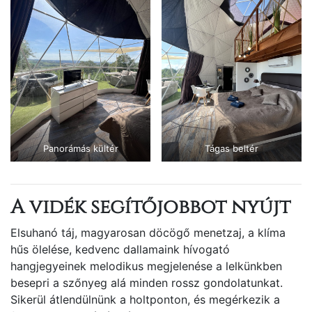
Panorámás kültér
Tágas beltér
A vidék segítőjobbot nyújt
Elsuhanó táj, magyarosan döcögő menetzaj, a klíma
hűs ölelése, kedvenc dallamaink hívogató
hangjegyeinek melodikus megjelenése a lelkünkben
besepri a szőnyeg alá minden rossz gondolatunkat.
Sikerül átlendülnünk a holtponton, és megérkezik a