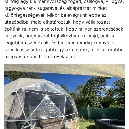
Mindig egy kis mennyország fogad, csillogva, villogva,
ragyogva ránk sugarával és elkápráztat minket
különlegességével. Mikor belevágtunk ebbe az
utazósdiba, majd elhatároztuk, hogy vállakozást
építünk rá, nem is sejtettük, hogy milyen szerencsések
vagyunk, hogy azzal foglalkozhatunk majd, amit a
legjobban szeretünk. És bár nem mindig könnyű ez
sem, klasszisokkal jobb így az életünk, mint a korábbi
hangyasorsban töltött évek alatt.