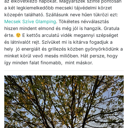
az elkövetkező napokat. Magyarszék szinte pontosan
a két legkiemelkedőbb mecseki tájvédelmi körzet
közepén található. Szállásunk neve hűen tükrözi ezt:
Mecsek Szíve Glamping
. Tökéletes névválasztás
hiszen mindent elmond és még jól is hangzik. Gratula
érte.
E kettős arculatú vidék megannyi szépséget
és látnivalót rejt. Szívüket mi is kitárva fogadjuk a
hely jó energiáit és grillezés közben gyönyörködünk a
minket körül vevő mesés miliőben. Hát persze, hogy
így minden falat finomabb, mint máskor.