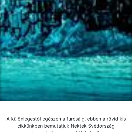
A különlegestől egészen a furcsáig, ebben a rövid kis
cikkünkben bemutatjuk Nektek Svédország