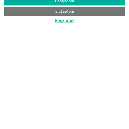
Elfogadom
Elutasítom
Részletek
Forrás: http://www.jumbostay.se/
4. Utter Inn, Mälaren-tó
Az Utter Inn Mikael Genberg művészeti projektje,