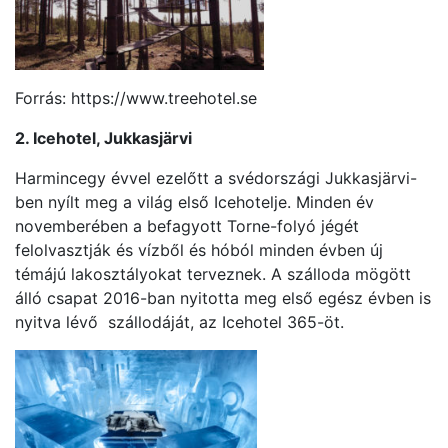
Forrás: https://www.treehotel.se
2. Icehotel, Jukkasjärvi
Harmincegy évvel ezelőtt a svédországi Jukkasjärvi-
ben nyílt meg a világ első Icehotelje. Minden év
novemberében a befagyott Torne-folyó jégét
felolvasztják és vízből és hóból minden évben új
témájú lakosztályokat terveznek. A szálloda mögött
álló csapat 2016-ban nyitotta meg első egész évben is
nyitva lévő szállodáját, az Icehotel 365-öt.