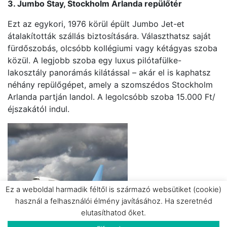
3. Jumbo Stay, Stockholm Arlanda repülőtér
Ezt az egykori, 1976 körül épült Jumbo Jet-et
átalakították szállás biztosítására. Választhatsz saját
fürdőszobás, olcsóbb kollégiumi vagy kétágyas szoba
közül. A legjobb szoba egy luxus pilótafülke-
lakosztály panorámás kilátással – akár el is kaphatsz
néhány repülőgépet, amely a szomszédos Stockholm
Arlanda partján landol. A legolcsóbb szoba 15.000 Ft/
éjszakától indul.
Ez a weboldal harmadik féltől is származó websütiket (cookie)
használ a felhasználói élmény javításához. Ha szeretnéd
elutasíthatod őket.