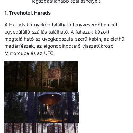
legszokatlanabb szálláshelyeit.
1. Treehotel, Harads
A Harads környékén található fenyveserdőben hét
egyedülálló szállás található. A faházak között
megtalálható az üvegkapszula-szerű kabin, az élethű
madárfészek, az elgondolkodtató visszatükröző
Mirrorcube és az UFO.