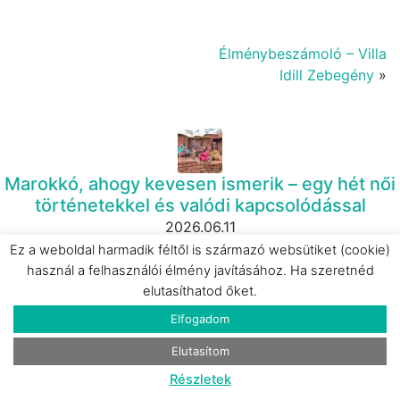
Élménybeszámoló – Villa
Idill Zebegény
»
Marokkó, ahogy kevesen ismerik – egy hét női
történetekkel és valódi kapcsolódással
2026.06.11
Ez a weboldal harmadik féltől is származó websütiket (cookie)
használ a felhasználói élmény javításához. Ha szeretnéd
elutasíthatod őket.
Eperkert Vendégház – Parád
Elfogadom
2024.08.23
Elutasítom
Részletek