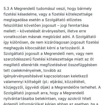
5.3 A Megrendelő tudomásul veszi, hogy bármely
fizetési késedelme, vagy a fizetési kötelezettsége
megtagadása esetén a Szolgáltató előzetes
felszólítást követően jogosult – jogi fenntartása
mellett – követelését érvényesíteni, illetve erre
vonatkozóan másnak megbízást adni. A Szolgáltató
így különösen, de nem kizárólagosan jogosult fizetési
meghagyás kibocsátást kérni a tartozásról. A
Szolgáltató jogosult a Megrendelő nem, vagy nem
szerződésszerű fizetési kötelezettsége miatt az őt
megillető ellenérték megfizetésével összefüggésben
tett cselekményeinek, tovább az
igényérvényesítésével kapcsolatosan keletkező
valamennyi költségét (pl.: eljárási, közzétételi,
közjegyzői, ügyvédi díjak) a Megrendelőre terhelhet. A
Szolgáltató jogosult arra, hogy a Megrendelő
nyilvántartásaiba betekintsen, vagy azokról hitelt
érdemlő információkat kérjen abban az esetben, ha a