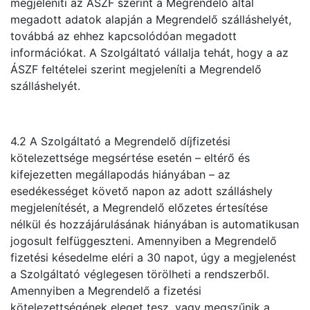
megjeleníti az ÁSZF szerint a Megrendelő által
megadott adatok alapján a Megrendelő szálláshelyét,
továbbá az ehhez kapcsolódóan megadott
információkat. A Szolgáltató vállalja tehát, hogy a az
ÁSZF feltételei szerint megjeleníti a Megrendelő
szálláshelyét.
4.2 A Szolgáltató a Megrendelő díjfizetési
kötelezettsége megsértése esetén – eltérő és
kifejezetten megállapodás hiányában – az
esedékességet követő napon az adott szálláshely
megjelenítését, a Megrendelő előzetes értesítése
nélkül és hozzájárulásának hiányában is automatikusan
jogosult felfüggeszteni. Amennyiben a Megrendelő
fizetési késedelme eléri a 30 napot, úgy a megjelenést
a Szolgáltató véglegesen törölheti a rendszerből.
Amennyiben a Megrendelő a fizetési
kötelezettségének eleget tesz, vagy megszűnik a