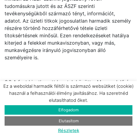
tudomásukra jutott és az ÁSZF szerinti
tevékenységükből származó tényt, információt,
adatot. Az üzleti titkok jogosulatlan harmadik személy
részére történő hozzáférhetővé tétele üzleti
titoksértésnek minősül. Ezen rendelkezéseket hatálya
kiterjed a felekkel munkaviszonyban, vagy más,
munkavégzésre irányuló jogviszonyban álló
személyeire is.
6.2 A fent hivatkozott keretek között a Megrendelő és
Ez a weboldal harmadik féltől is származó websütiket (cookie)
Szolgáltató kötelezik magukat, hogy a közöttük
használ a felhasználói élmény javításához. Ha szeretnéd
fennálló jogviszony feltételeit nem hozhatják
elutasíthatod őket.
nyilvánosságra a jogviszony fennállása alatt és azt
Elfogadom
követően sem. A Felek a Szerződésük révén
tudomásukra jutott, a másik félre és üzleti partnereire
Elutasítom
vonatkozó valamennyi adatot, tényt és információt
Részletek
üzleti titokként kötelesek megőrizni a Szerződés