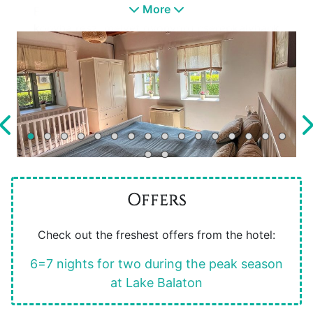
More
Ezen kívül a házban van egy tágas nappali
konyha rész, melyet gyönyörű cserépkályhánk
választ el egymástól, valamint egy előszoba,
amiből nyílik a fürdőszoba WC-vel.
A konyhából ki lehet menni a kerti bútorral
berendezett tágas verandánkra.
Offers
Check out the freshest offers from the hotel:
6=7 nights for two during the peak season
at Lake Balaton