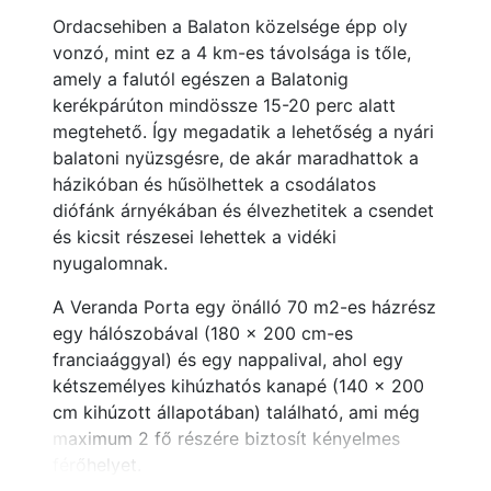
Ordacsehiben a Balaton közelsége épp oly
vonzó, mint ez a 4 km-es távolsága is tőle,
amely a falutól egészen a Balatonig
kerékpárúton mindössze 15-20 perc alatt
megtehető. Így megadatik a lehetőség a nyári
balatoni nyüzsgésre, de akár maradhattok a
házikóban és hűsölhettek a csodálatos
diófánk árnyékában és élvezhetitek a csendet
és kicsit részesei lehettek a vidéki
nyugalomnak.
A Veranda Porta egy önálló 70 m2-es házrész
egy hálószobával (180 x 200 cm-es
franciaággyal) és egy nappalival, ahol egy
kétszemélyes kihúzhatós kanapé (140 x 200
cm kihúzott állapotában) található, ami még
maximum 2 fő részére biztosít kényelmes
férőhelyet.