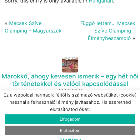
Sorry, this entry is only available in
Hungarian
.
«
Mecsek Szíve
Függő lettem… Mecsek
Glamping – Magyarszék
Szíve Glamping –
Élménybeszámoló
»
Marokkó, ahogy kevesen ismerik – egy hét női
történetekkel és valódi kapcsolódással
2026.06.11
Ez a weboldal harmadik féltől is származó websütiket (cookie)
használ a felhasználói élmény javításához. Ha szeretnéd
elutasíthatod őket.
Elfogadom
Eperkert Vendégház – Parád
2024.08.23
Elutasítom