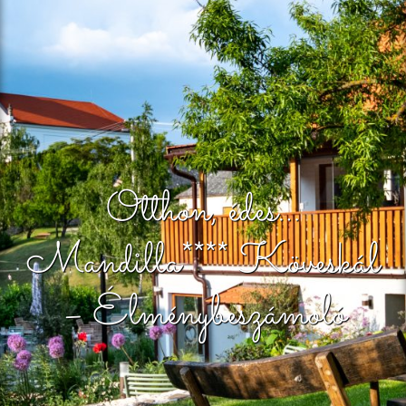
Otthon, édes…
Mandilla**** Köveskál
– Élménybeszámoló