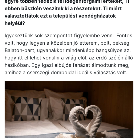
egyre többen fedezik fel idegenforgalmi értékeit, Ti
ebben büszkén veszitek ki a részeteket. Ti miért
választottátok ezt a települést vendégházatok
helyéül?
Igyekeztünk sok szempontot figyelembe venni. Fontos
volt, hogy legyen a közelben jó étterem, bolt, pékség,
Balaton-part, ugyanakkor mindenképp hangsúlyos az,
hogy itt el lehet vonulni a világ elől, az erdő szélén álló
házikóban. Egy igazi elbújós faházat álmodtunk meg,
amihez a cserszegi domboldal ideális választás volt.