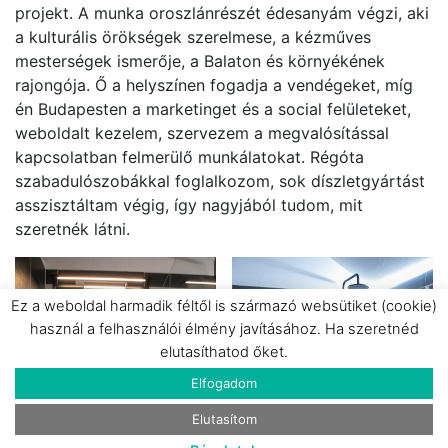
projekt. A munka oroszlánrészét édesanyám végzi, aki
a kulturális örökségek szerelmese, a kézműves
mesterségek ismerője, a Balaton és környékének
rajongója. Ő a helyszínen fogadja a vendégeket, míg
én Budapesten a marketinget és a social felületeket,
weboldalt kezelem, szervezem a megvalósítással
kapcsolatban felmerülő munkálatokat. Régóta
szabadulószobákkal foglalkozom, sok díszletgyártást
asszisztáltam végig, így nagyjából tudom, mit
szeretnék látni.
Ez a weboldal harmadik féltől is származó websütiket (cookie)
használ a felhasználói élmény javításához. Ha szeretnéd
elutasíthatod őket.
Elfogadom
Elutasítom