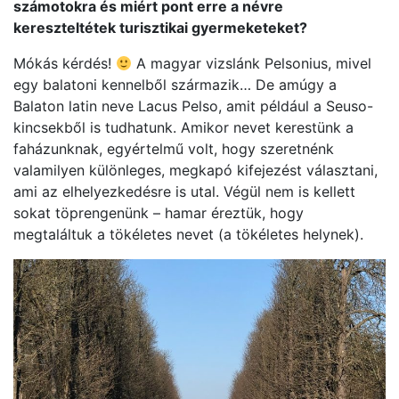
számotokra és miért pont erre a névre
kereszteltétek turisztikai gyermeketeket?
Mókás kérdés!
A magyar vizslánk Pelsonius, mivel
egy balatoni kennelből származik… De amúgy a
Balaton latin neve Lacus Pelso, amit például a Seuso-
kincsekből is tudhatunk. Amikor nevet kerestünk a
faházunknak, egyértelmű volt, hogy szeretnénk
valamilyen különleges, megkapó kifejezést választani,
ami az elhelyezkedésre is utal. Végül nem is kellett
sokat töprengenünk – hamar éreztük, hogy
megtaláltuk a tökéletes nevet (a tökéletes helynek).