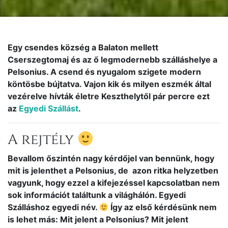
Egy csendes község a Balaton mellett
Cserszegtomaj és az ő legmodernebb szálláshelye a
Pelsonius. A csend és nyugalom szigete modern
köntösbe bújtatva. Vajon kik és milyen eszmék által
vezérelve hívták életre Keszthelytől pár percre ezt
az
Egyedi Szállást
.
A rejtély
Bevallom őszintén nagy kérdőjel van bennünk, hogy
mit is jelenthet a Pelsonius, de azon ritka helyzetben
vagyunk, hogy ezzel a kifejezéssel kapcsolatban nem
sok információt találtunk a világhálón. Egyedi
Szálláshoz egyedi név.
Így az első kérdésünk nem
is lehet más: Mit jelent a Pelsonius? Mit jelent