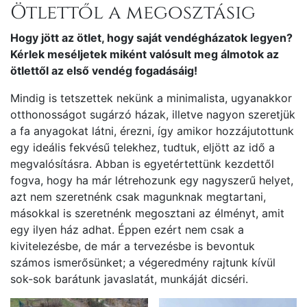
Ötlettől a megosztásig
Hogy jött az ötlet, hogy saját vendégházatok legyen?
Kérlek meséljetek miként valósult meg álmotok az
ötlettől az első vendég fogadásáig!
Mindig is tetszettek nekünk a minimalista, ugyanakkor
otthonosságot sugárzó házak, illetve nagyon szeretjük
a fa anyagokat látni, érezni, így amikor hozzájutottunk
egy ideális fekvésű telekhez, tudtuk, eljött az idő a
megvalósításra. Abban is egyetértettünk kezdettől
fogva, hogy ha már létrehozunk egy nagyszerű helyet,
azt nem szeretnénk csak magunknak megtartani,
másokkal is szeretnénk megosztani az élményt, amit
egy ilyen ház adhat. Éppen ezért nem csak a
kivitelezésbe, de már a tervezésbe is bevontuk
számos ismerősünket; a végeredmény rajtunk kívül
sok-sok barátunk javaslatát, munkáját dicséri.