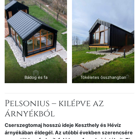
Bádog és fa
Tökéletes összhangban
Pelsonius – kilépve az
árnyékból
Cserszegtomaj hosszú ideje Keszthely és Hévíz
árnyékában éldegél. Az utóbbi években szerencsére