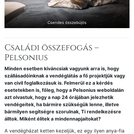
Csendes összebújós
Családi összefogás –
Pelsonius
Minden esetben kíváncsiak vagyunk arra is, hogy
szállásadóinknak a vendéglátás a fő projektjük vagy
van civil foglalkozásuk is. Felmerül ez a kérdés
esetetekben is, főleg, hogy a Pelsonius weboldalán
azt olvastuk, hogy a nap 24 órájában jelezhetik
vendégeitek, ha bármire szükségük lenne, illetve
bármilyen segítségre szorulnak, Ti rendelkezésre
álltok. Miként élitek a mindennapjaitokat?
A vendégházat ketten kezeljük, ez egy ilyen anya-fia