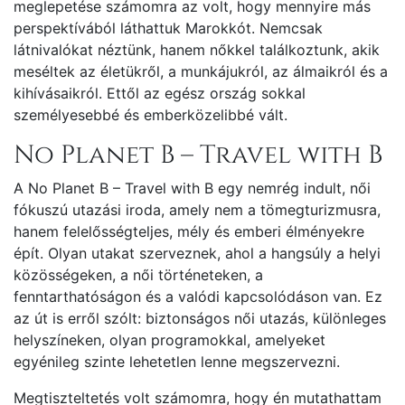
meglepetése számomra az volt, hogy mennyire más
perspektívából láthattuk Marokkót. Nemcsak
látnivalókat néztünk, hanem nőkkel találkoztunk, akik
meséltek az életükről, a munkájukról, az álmaikról és a
kihívásaikról. Ettől az egész ország sokkal
személyesebbé és emberközelibbé vált.
No Planet B – Travel with B
A No Planet B – Travel with B egy nemrég indult, női
fókuszú utazási iroda, amely nem a tömegturizmusra,
hanem felelősségteljes, mély és emberi élményekre
épít. Olyan utakat szerveznek, ahol a hangsúly a helyi
közösségeken, a női történeteken, a
fenntarthatóságon és a valódi kapcsolódáson van. Ez
az út is erről szólt: biztonságos női utazás, különleges
helyszíneken, olyan programokkal, amelyeket
egyénileg szinte lehetetlen lenne megszervezni.
Megtiszteltetés volt számomra, hogy én mutathattam