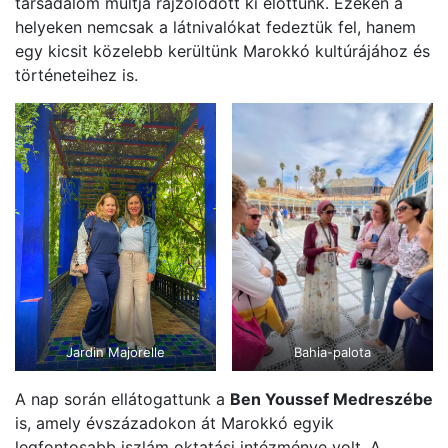
társadalom múltja rajzolódott ki előttünk. Ezeken a
helyeken nemcsak a látnivalókat fedeztük fel, hanem
egy kicsit közelebb kerültünk Marokkó kultúrájához és
történeteihez is.
Jardin Majorelle
Bahia-palota
A nap során ellátogattunk a
Ben Youssef Medreszébe
is, amely évszázadokon át Marokkó egyik
legfontosabb iszlám oktatási intézménye volt. A