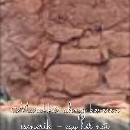
Marokkó, ahogy kevesen
ismerik – egy hét női