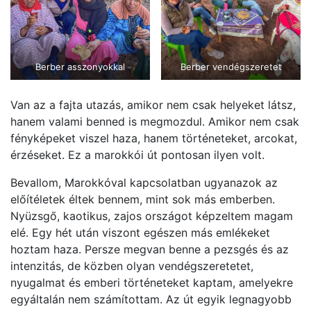
Berber asszonyokkal
Berber vendégszeretet
Van az a fajta utazás, amikor nem csak helyeket látsz,
hanem valami benned is megmozdul. Amikor nem csak
fényképeket viszel haza, hanem történeteket, arcokat,
érzéseket. Ez a marokkói út pontosan ilyen volt.
Bevallom, Marokkóval kapcsolatban ugyanazok az
előítéletek éltek bennem, mint sok más emberben.
Nyüzsgő, kaotikus, zajos országot képzeltem magam
elé. Egy hét után viszont egészen más emlékeket
hoztam haza. Persze megvan benne a pezsgés és az
intenzitás, de közben olyan vendégszeretetet,
nyugalmat és emberi történeteket kaptam, amelyekre
egyáltalán nem számítottam. Az út egyik legnagyobb