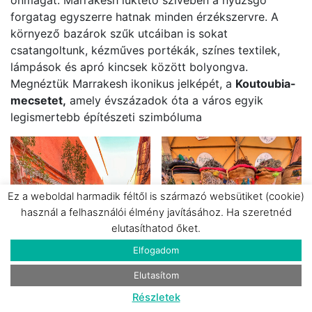
forgatag egyszerre hatnak minden érzékszervre. A
környező bazárok szűk utcáiban is sokat
csatangoltunk, kézműves portékák, színes textilek,
lámpások és apró kincsek között bolyongva.
Megnéztük Marrakesh ikonikus jelképét, a
Koutoubia-
mecsetet,
amely évszázadok óta a város egyik
legismertebb építészeti szimbóluma
Ez a weboldal harmadik féltől is származó websütiket (cookie)
használ a felhasználói élmény javításához. Ha szeretnéd
elutasíthatod őket.
Elfogadom
Elutasítom
Részletek
Medina szűk utca
Fűszerek