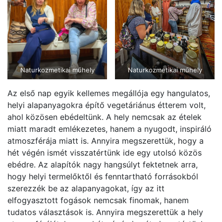
Naturkozmetikai műhely
Naturkozmetikai műhely
Az első nap egyik kellemes megállója egy hangulatos,
helyi alapanyagokra építő vegetáriánus étterem volt,
ahol közösen ebédeltünk. A hely nemcsak az ételek
miatt maradt emlékezetes, hanem a nyugodt, inspiráló
atmoszférája miatt is. Annyira megszerettük, hogy a
hét végén ismét visszatértünk ide egy utolsó közös
ebédre. Az alapítók nagy hangsúlyt fektetnek arra,
hogy helyi termelőktől és fenntartható forrásokból
szerezzék be az alapanyagokat, így az itt
elfogyasztott fogások nemcsak finomak, hanem
tudatos választások is. Annyira megszerettük a hely