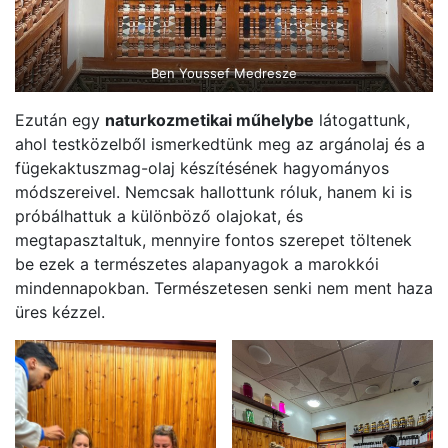
Ben Youssef Medresze
Ezután egy
naturkozmetikai műhelybe
látogattunk,
ahol testközelből ismerkedtünk meg az argánolaj és a
fügekaktuszmag-olaj készítésének hagyományos
módszereivel. Nemcsak hallottunk róluk, hanem ki is
próbálhattuk a különböző olajokat, és
megtapasztaltuk, mennyire fontos szerepet töltenek
be ezek a természetes alapanyagok a marokkói
mindennapokban. Természetesen senki nem ment haza
üres kézzel.