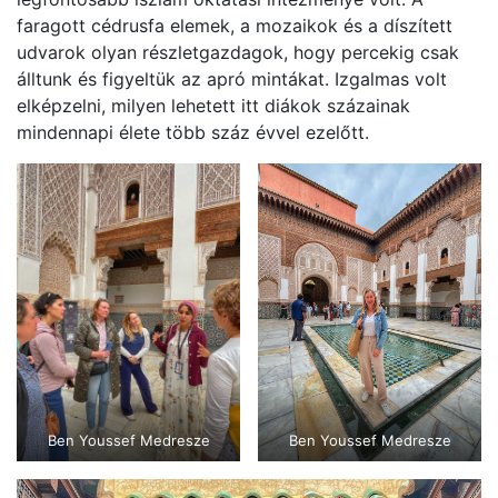
faragott cédrusfa elemek, a mozaikok és a díszített
udvarok olyan részletgazdagok, hogy percekig csak
álltunk és figyeltük az apró mintákat. Izgalmas volt
elképzelni, milyen lehetett itt diákok százainak
mindennapi élete több száz évvel ezelőtt.
Ben Youssef Medresze
Ben Youssef Medresze