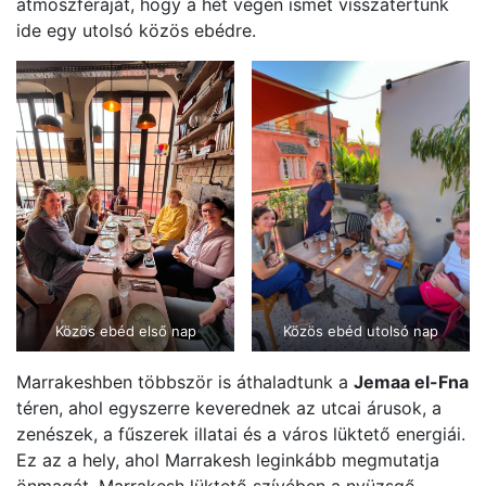
atmoszféráját, hogy a hét végén ismét visszatértünk
ide egy utolsó közös ebédre.
Közös ebéd első nap
Közös ebéd utolsó nap
Marrakeshben többször is áthaladtunk a
Jemaa el-Fna
téren, ahol egyszerre keverednek az utcai árusok, a
zenészek, a fűszerek illatai és a város lüktető energiái.
Ez az a hely, ahol Marrakesh leginkább megmutatja
önmagát. Marrakesh lüktető szívében a nyüzsgő