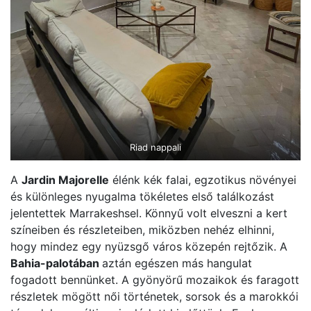
Riad nappali
A
Jardin Majorelle
élénk kék falai, egzotikus növényei
és különleges nyugalma tökéletes első találkozást
jelentettek Marrakeshsel. Könnyű volt elveszni a kert
színeiben és részleteiben, miközben nehéz elhinni,
hogy mindez egy nyüzsgő város közepén rejtőzik. A
Bahia-palotában
aztán egészen más hangulat
fogadott bennünket. A gyönyörű mozaikok és faragott
részletek mögött női történetek, sorsok és a marokkói