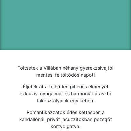
Töltsetek a Villában néhány gyerekzsivajtól
mentes, feltöltődős napot!
Éljétek át a felhőtlen pihenés élményét
exkluzív, nyugalmat és harmóniát árasztó
lakosztályaink egyikében.
Romantikázzatok édes kettesben a
kandallónál, privát jacuzzitokban pezsgőt
kortyolgatva.