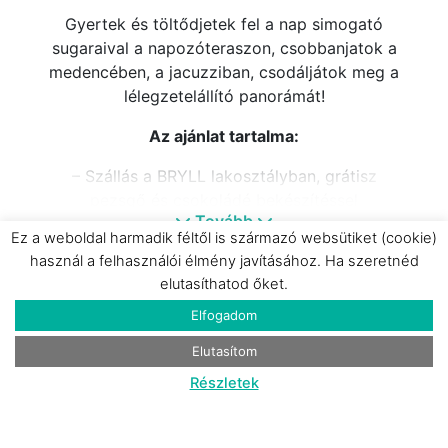
Gyertek és töltődjetek fel a nap simogató
sugaraival a napozóteraszon, csobbanjatok a
medencében, a jacuzziban, csodáljátok meg a
lélegzetelállító panorámát!
Az ajánlat tartalma:
– Szállás a BRYLL lakosztályban, grátisz
pezsgő és csokoládé bekészítéssel
Tovább
Ez a weboldal harmadik féltől is származó websütiket (cookie)
– Svédasztalos reggeli a Hunguest Hotel
használ a felhasználói élmény javításához. Ha szeretnéd
Freya éttermében, 600 méterre a villától
elutasíthatod őket.
– A lakosztály élményelemeinek és wellness
Elfogadom
berendezéseinek használata
Elutasítom
– Szabadtéri medence (májustól októberig) és
Részletek
napozóterasz használata
– Jacuzzi és infra szauna használata