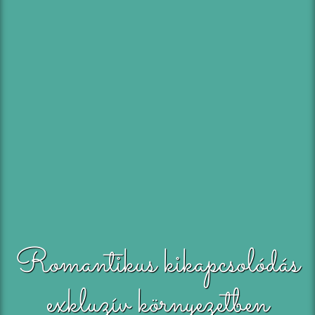
Romantikus kikapcsolódás
exkluzív környezetben