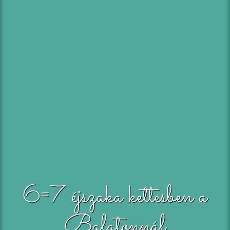
6=7 éjszaka kettesben a
Balatonnál