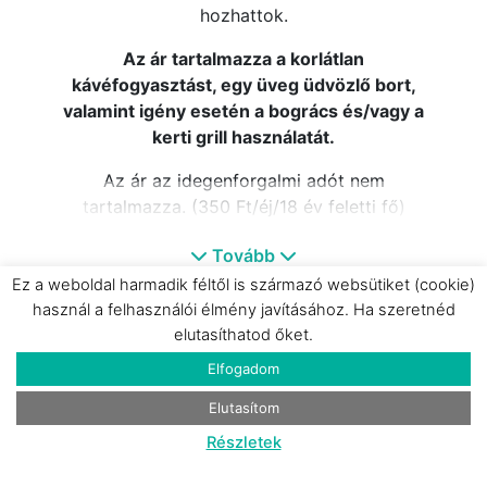
hozhattok.
Az ár tartalmazza a korlátlan
kávéfogyasztást, egy üveg üdvözlő bort,
valamint igény esetén a bogrács és/vagy a
kerti grill használatát.
Az ár az idegenforgalmi adót nem
tartalmazza. (350 Ft/éj/18 év feletti fő)
Jelenleg SZÉP kártyával még nem lehet
Tovább
nálunk fizetni.
Ez a weboldal harmadik féltől is származó websütiket (cookie)
használ a felhasználói élmény javításához. Ha szeretnéd
Bővebb információt a portáról és a szabad
elutasíthatod őket.
időpontokról itt találsz:
Elfogadom
https://verandaporta.hu/
Elutasítom
Részletek