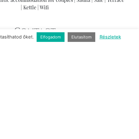
|
Kettle
|
Wifi
Contact
utasíthatod őket.
Részletek
Elfogadom
Elutasítom
.hu
https://shiraz.hu/
36 36 574 500
on that you found this hotel on
egyediszallasok.hu
;-)
Share