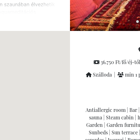
nn szaunában élvezhetik
 Aquameditációs
egújulásra vágyó test
rientális marokkói
arokkói ételkóstolóval
ematikus napi
mölcskínálás, a szauna
36.750 Ft/fő/éj-tő
an vízipipa szeánsz.
Szálloda
|
min 1 
szünkbe juthat: a
raz Étterem és Duba Kert
s hangulatot a valódi
Antiallergic room
|
Bar
|
sauna
|
Steam cabin
|
I
Garden
|
Garden furnit
 lesz részük a Párok
Sunbeds
|
Sun terrace
capsules
|
Jacuzzi
|
Roman