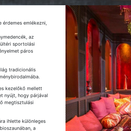
e érdemes emlékezni,
énymedencék, az
ltéri sportolási
kényelmet páros
ág tradicionális
 élménybirodalmába.
s kezelőkő mellett
t nyújt, hogy párjával
ő megtisztulási
a ihlette különleges
 bioszaunában, a