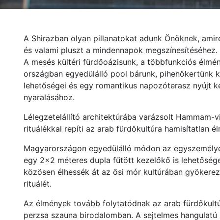
A Shirazban olyan pillanatokat adunk Önöknek, amir
és valami pluszt a mindennapok megszínesítéséhez.
A mesés kültéri fürdőoázisunk, a többfunkciós élm
országban egyedülálló pool bárunk, pihenőkertünk kü
lehetőségei és egy romantikus napozóterasz nyújt 
nyaralásához.
Lélegzetelállító architektúrába varázsolt Hammam-vil
rituálékkal repíti az arab fürdőkultúra hamisítatlan
Magyarországon egyedülálló módon az egyszemélye
egy 2×2 méteres dupla fűtött kezelőkő is lehetősége
közösen élhessék át az ősi mór kultúrában gyökerez
rituálét.
Az élmények tovább folytatódnak az arab fürdőkultúr
perzsa szauna birodalomban. A sejtelmes hangulatú