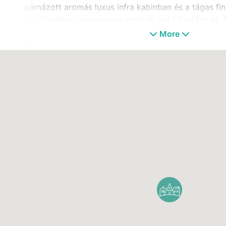
párnázott aromás luxus infra kabinban és a tágas fi
a változatos szauna programokat, ezt követően az
szobában és élményzuhanyokban tisztulhat meg a m
More
és lélek.
A napi élmények fokozásához a Casablanca Bárunk o
estjei hastáncbemutatóval, vízipipa szeánsszal és m
járulnak hozzá.Egyedi élményt nyújtunk változatos t
programjainkkal, mint a rózsavizes mentatea és gyü
szeánszok, a tradicionális hammam és a kihagyhatatl
Minden megtalálható itt, ami az ezeregy éjszakáról e
mindent belengő finom illat, mentatea, illetve a Shi
kiváló marokkói ételkülönlegességei.
Az izgalmakkal teli misztikus világot és a romantiku
odafigyelés koronázza meg.
Romantikus, izgalmakkal teli wellness feltöltődésben
Oázisában, a Mesés Shiraz****superior-ban.