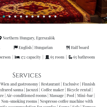
Northern Hungary, Egerszalók
l
English
|
Hungarian
Half board
person
|
172 capacity
|
65 room
|
65 bathroom
Services
Wien and gastronomy
|
Restaurant
|
Exclusive
|
Finnish
nfrared sauna
|
Jacuzzi
|
Coffee maker
|
Bicycle rental
|
ure
|
Air-conditioned rooms
|
Massage
|
Pool
|
Mini-bar
|
|
Non-smoking rooms
|
Nespresso coffee machine with
tic accommodation for couples
|
Sauna
|
Safe
|
Terrace