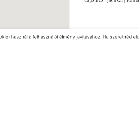
okie) használ a felhasználói élmény javításához. Ha szeretnéd el
info@shirazhotel
Don't forget to menti